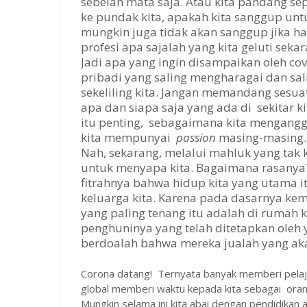
sebelah mata saja. Atau kita pandang se
ke pundak kita, apakah kita sanggup un
mungkin juga tidak akan sanggup jika ha
profesi apa sajalah yang kita geluti sekar
Jadi apa yang ingin disampaikan oleh covid
pribadi yang saling mengharagai dan sa
sekeliling kita. Jangan memandang ses
apa dan siapa saja yang ada di sekitar 
itu penting, sebagaimana kita mengangga
kita mempunyai
passion
masing-masing
Nah, sekarang, melalui mahluk yang tak k
untuk menyapa kita. Bagaimana rasanya?
fitrahnya bahwa hidup kita yang utama i
keluarga kita. Karena pada dasarnya kem
yang paling tenang itu adalah di rumah
penghuninya yang telah ditetapkan oleh
berdoalah bahwa mereka jualah yang aka
Corona datang! Ternyata banyak memberi pelaj
global memberi waktu kepada kita sebagai oran
Mungkin selama ini kita abai dengan pendidikan a