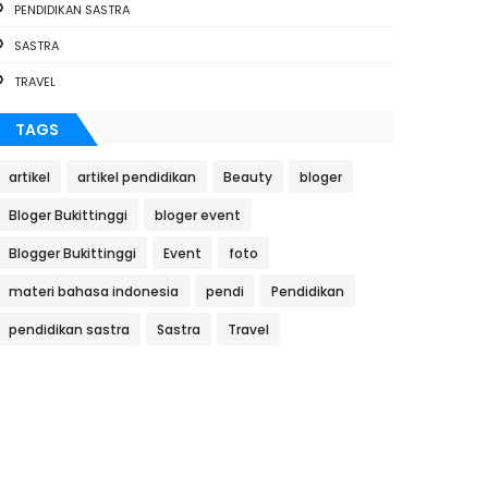
PENDIDIKAN SASTRA
SASTRA
TRAVEL
TAGS
artikel
artikel pendidikan
Beauty
bloger
Bloger Bukittinggi
bloger event
Blogger Bukittinggi
Event
foto
materi bahasa indonesia
pendi
Pendidikan
pendidikan sastra
Sastra
Travel