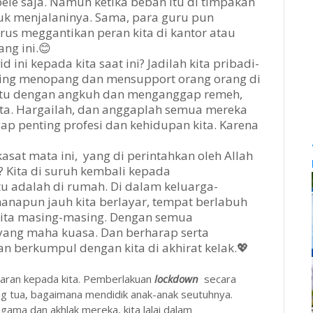
pele saja. Namun ketika beban itu di timpakan
tuk menjalaninya. Sama, para guru pun
rus meggantikan peran kita di kantor atau
ang ini.😊
 ini kepada kita saat ini? Jadilah kita pribadi-
ling menopang dan mensupport orang orang di
uatu dengan angkuh dan menganggap remeh,
kita. Hargailah, dan anggaplah semua mereka
p penting profesi dan kehidupan kita. Karena
.
asat mata ini, yang di perintahkan oleh Allah
 Kita di suruh kembali kepada
tu adalah di rumah. Di dalam keluarga-
anapun jauh kita berlayar, tempat berlabuh
 kita masing-masing. Dengan semua
 yang maha kuasa. Dan berharap serta
n berkumpul dengan kita di akhirat kelak.💖
aran kepada kita. Pemberlakuan
lockdown
secara
g tua, bagaimana mendidik anak-anak seutuhnya.
gama dan akhlak mereka, kita lalai dalam