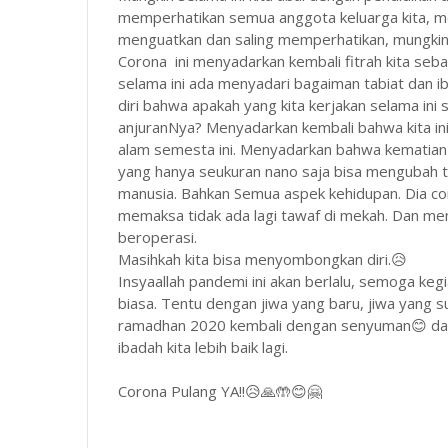
memperhatikan semua anggota keluarga kita, mel
menguatkan dan saling memperhatikan, mungkin 
Corona ini menyadarkan kembali fitrah kita seb
selama ini ada menyadari bagaiman tabiat dan iba
diri bahwa apakah yang kita kerjakan selama ini
anjuranNya? Menyadarkan kembali bahwa kita ini
alam semesta ini. Menyadarkan bahwa kematian 
yang hanya seukuran nano saja bisa mengubah 
manusia. Bahkan Semua aspek kehidupan. Dia cor
memaksa tidak ada lagi tawaf di mekah. Dan 
beroperasi.
Masihkah kita bisa menyombongkan diri.😥
Insyaallah pandemi ini akan berlalu, semoga kegia
biasa. Tentu dengan jiwa yang baru, jiwa yang su
ramadhan 2020 kembali dengan senyuman😊 dan 
ibadah kita lebih baik lagi.
Corona Pulang YA!!😥🙏🤲😊🤗