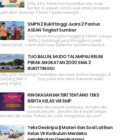
Dilla, S.Pd. Pemerhati Pendidikan dan Anak
Berikut ini adalah contoh soal untuk persiapan
ujian akhir semester 2 kelas 7 pada mata pel...
SMPN 2 Bukittinggi Juara 2 Pantun
ASEAN Tingkat Sumbar
Dari Ranah Minang ke Panggung ASEAN: Cahaya
SMPN 2 Bukittinggi yang Menggema Lewat
Pantun Jumat, 3 April 2026 Aula Gubernur Sumatera Barat d...
TUO BALUN, MUDO TALAMPAU REUNI
PERAK ANGKATAN 2000 SMA 3
BUKITTINGGI
Dilla, S.Pd. Pemerhati Pendidikan dan Anak Simfoni Nostalgia di
Gerbang SMA 3 Dua puluh lima tahun bukanlah waktu
yang singkat....
RINGKASAN MATERI TENTANG TEKS
BERITA KELAS VIII SMP
“Semakin aku banyak membaca, semakin aku
banyak berpikir; semakin aku banyak belajar,
semakin aku sadar, bahwa aku tidak mengetahui apa pun”...
Teks Deskripsi || Materi dan Soal Latihan
Kelas VII Kurikulum Merdeka
pendekatan Deeplearning