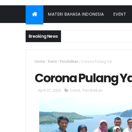
MATERI BAHASA INDONESIA
EVENT
Breaking News
Home
/
Event
/
Pendidikan
/
Corona Pulang Ya!
Corona Pulang Y
April 07, 2020
Event
,
Pendidikan