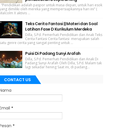
“Pendidikan adalah paspor untuk masa depan, untuk hari esok
yang dimiliki oleh mereka yang mempersiapkannya hari ini” (
Malcolm X aktivis ...
Teks Cerita Fantasi || Materi dan Soal
Latihan Fase D Kurikulum Merdeka
Dilla, S.Pd. Pemerhati Pendidikan dan Anak Teks
Cerita Fantasi Cerita fantasi merupakan salah
satu genre cerita yang sangat penting untuk ...
Puisi Di Padang Sunyi Arafah
Dilla, S.Pd. Pemerhati Pendidikan dan Anak Di
Padang Sunyi Arafah Oleh Dilla, S.Pd. Malam tak
lagi sekadar hening Saat ini, di padang...
CONTACT US
Nama
Email
*
Pesan
*