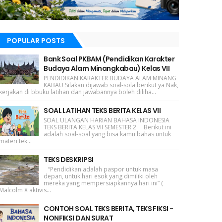
POPULAR POSTS
Bank Soal PKBAM (Pendidikan Karakter
Budaya Alam Minangkabau) Kelas VII
PENDIDIKAN KARAKTER BUDAYA ALAM MINANG
KABAU Silakan dijawab soal-sola berikut ya Nak,
kerjakan di bbuku latihan dan jawabannya boleh diliha...
SOAL LATIHAN TEKS BERITA KELAS VII
SOAL ULANGAN HARIAN BAHASA INDONESIA
TEKS BERITA KELAS VII SEMESTER 2 Berikut ini
adalah soal-soal yang bisa kamu bahas untuk
materi tek...
TEKS DESKRIPSI
“Pendidikan adalah paspor untuk masa
depan, untuk hari esok yang dimiliki oleh
mereka yang mempersiapkannya hari ini” (
Malcolm X aktivis...
CONTOH SOAL TEKS BERITA, TEKS FIKSI -
NONFIKSI DAN SURAT