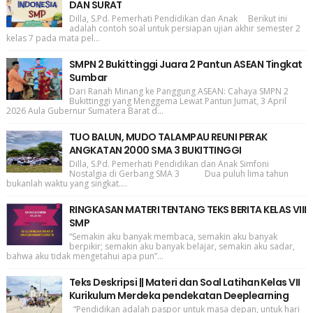
DAN SURAT
Dilla, S.Pd. Pemerhati Pendidikan dan Anak Berikut ini
adalah contoh soal untuk persiapan ujian akhir semester 2
kelas 7 pada mata pel...
SMPN 2 Bukittinggi Juara 2 Pantun ASEAN Tingkat
Sumbar
Dari Ranah Minang ke Panggung ASEAN: Cahaya SMPN 2
Bukittinggi yang Menggema Lewat Pantun Jumat, 3 April
2026 Aula Gubernur Sumatera Barat d...
TUO BALUN, MUDO TALAMPAU REUNI PERAK
ANGKATAN 2000 SMA 3 BUKITTINGGI
Dilla, S.Pd. Pemerhati Pendidikan dan Anak Simfoni
Nostalgia di Gerbang SMA 3 Dua puluh lima tahun
bukanlah waktu yang singkat....
RINGKASAN MATERI TENTANG TEKS BERITA KELAS VIII
SMP
“Semakin aku banyak membaca, semakin aku banyak
berpikir; semakin aku banyak belajar, semakin aku sadar,
bahwa aku tidak mengetahui apa pun”...
Teks Deskripsi || Materi dan Soal Latihan Kelas VII
Kurikulum Merdeka pendekatan Deeplearning
“Pendidikan adalah paspor untuk masa depan, untuk hari