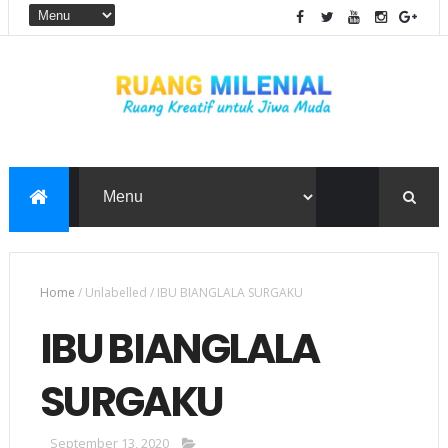
Home
/
Unlabelled
/
IBU BIANGLALA SURGAKU
IBU BIANGLALA
SURGAKU
September 13, 2020