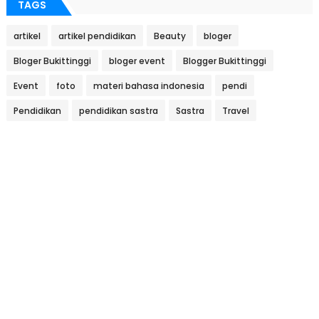
TAGS
artikel
artikel pendidikan
Beauty
bloger
Bloger Bukittinggi
bloger event
Blogger Bukittinggi
Event
foto
materi bahasa indonesia
pendi
Pendidikan
pendidikan sastra
Sastra
Travel