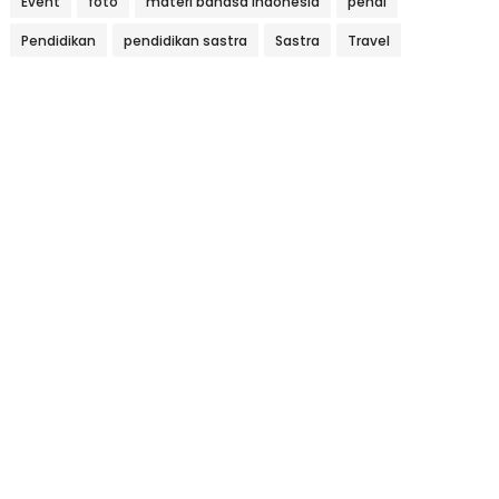
Event
foto
materi bahasa indonesia
pendi
Pendidikan
pendidikan sastra
Sastra
Travel