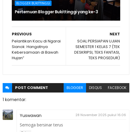
BLOGGER BUKITTINGGI
Pertemuan Blogger Bukittinggi yang ke-3
PREVIOUS
NEXT
Pelantikan Kacu di Ngarai
SOAL PERSIAPAN UJIAN
Sianok: Hangatnya
SEMESTER 1 KELAS 7 (TEK
Kebersamaan di Bawah
DESKRIPSI, TEKS FANTASI,
Hujan”
TEKS PROSEDUR)
POST
COMMENT
BLOGGER
DISQUS
FACEBOOK
1 komentar:
Yuswawan
28 November 2025 pukul 16.06
Semoga bersinar terus