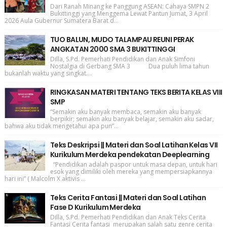
Dari Ranah Minang ke Panggung ASEAN: Cahaya SMPN 2
Bukittinggi yang Menggema Lewat Pantun Jumat, 3 April
2026 Aula Gubernur Sumatera Barat d...
TUO BALUN, MUDO TALAMPAU REUNI PERAK
ANGKATAN 2000 SMA 3 BUKITTINGGI
Dilla, S.Pd. Pemerhati Pendidikan dan Anak Simfoni
Nostalgia di Gerbang SMA 3 Dua puluh lima tahun
bukanlah waktu yang singkat....
RINGKASAN MATERI TENTANG TEKS BERITA KELAS VIII
SMP
“Semakin aku banyak membaca, semakin aku banyak
berpikir; semakin aku banyak belajar, semakin aku sadar,
bahwa aku tidak mengetahui apa pun”...
Teks Deskripsi || Materi dan Soal Latihan Kelas VII
Kurikulum Merdeka pendekatan Deeplearning
“Pendidikan adalah paspor untuk masa depan, untuk hari
esok yang dimiliki oleh mereka yang mempersiapkannya
hari ini” ( Malcolm X aktivis ...
Teks Cerita Fantasi || Materi dan Soal Latihan
Fase D Kurikulum Merdeka
Dilla, S.Pd. Pemerhati Pendidikan dan Anak Teks Cerita
Fantasi Cerita fantasi merupakan salah satu genre cerita