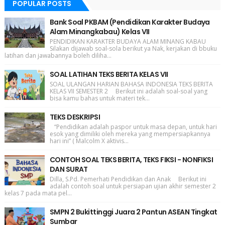
POPULAR POSTS
Bank Soal PKBAM (Pendidikan Karakter Budaya
Alam Minangkabau) Kelas VII
PENDIDIKAN KARAKTER BUDAYA ALAM MINANG KABAU
Silakan dijawab soal-sola berikut ya Nak, kerjakan di bbuku
latihan dan jawabannya boleh diliha...
SOAL LATIHAN TEKS BERITA KELAS VII
SOAL ULANGAN HARIAN BAHASA INDONESIA TEKS BERITA
KELAS VII SEMESTER 2 Berikut ini adalah soal-soal yang
bisa kamu bahas untuk materi tek...
TEKS DESKRIPSI
“Pendidikan adalah paspor untuk masa depan, untuk hari
esok yang dimiliki oleh mereka yang mempersiapkannya
hari ini” ( Malcolm X aktivis...
CONTOH SOAL TEKS BERITA, TEKS FIKSI - NONFIKSI
DAN SURAT
Dilla, S.Pd. Pemerhati Pendidikan dan Anak Berikut ini
adalah contoh soal untuk persiapan ujian akhir semester 2
kelas 7 pada mata pel...
SMPN 2 Bukittinggi Juara 2 Pantun ASEAN Tingkat
Sumbar