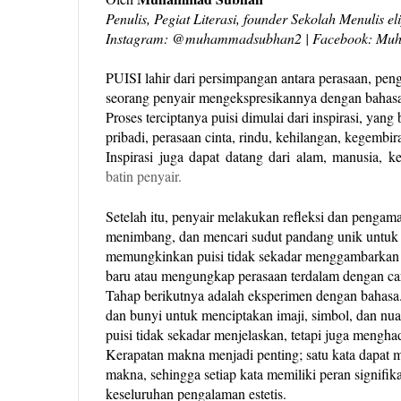
Penulis, Pegiat Literasi, founder Sekolah Menulis eli
Instagram: @muhammadsubhan2 | Facebook: Mu
PUISI lahir dari persimpangan antara perasaan, p
seorang penyair mengekspresikannya dengan bahas
Proses terciptanya puisi dimulai dari inspirasi, yan
pribadi, perasaan cinta, rindu, kehilangan, kegembir
Inspirasi juga dapat datang dari alam, manusia, k
batin penyair.
Setelah itu, penyair melakukan refleksi dan penga
menimbang, dan mencari sudut pandang unik untuk m
memungkinkan puisi tidak sekadar menggambarkan se
baru atau mengungkap perasaan terdalam dengan ca
Tahap berikutnya adalah eksperimen dengan bahasa. 
dan bunyi untuk menciptakan imaji, simbol, dan nua
puisi tidak sekadar menjelaskan, tetapi juga mengha
Kerapatan makna menjadi penting; satu kata dapat
makna, sehingga setiap kata memiliki peran signif
keseluruhan pengalaman estetis.