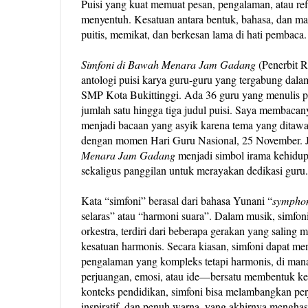
Puisi yang kuat memuat pesan, pengalaman, atau ref
menyentuh. Kesatuan antara bentuk, bahasa, dan m
puitis, memikat, dan berkesan lama di hati pembaca.
Simfoni di Bawah Menara Jam Gadang
(Penerbit 
antologi puisi karya guru-guru yang tergabung d
SMP Kota Bukittinggi. Ada 36 guru yang menulis pu
jumlah satu hingga tiga judul puisi. Saya membacany
menjadi bacaan yang asyik karena tema yang ditawa
dengan momen Hari Guru Nasional, 25 November. 
Menara Jam Gadang
menjadi simbol irama kehidu
sekaligus panggilan untuk merayakan dedikasi guru.
Kata “simfoni” berasal dari bahasa Yunani “
sympho
selaras” atau “harmoni suara”. Dalam musik, simfon
orkestra, terdiri dari beberapa gerakan yang salin
kesatuan harmonis. Secara kiasan, simfoni dapat 
pengalaman yang kompleks tetapi harmonis, di ma
perjuangan, emosi, atau ide—bersatu membentuk ke
konteks pendidikan, simfoni bisa melambangkan perja
inspiratif, dan penuh warna, yang akhirnya mengha