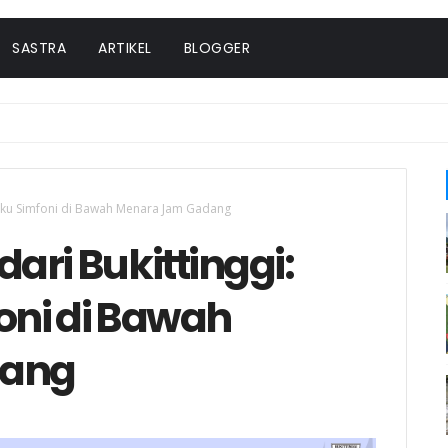
SASTRA
ARTIKEL
BLOGGER
Buku Simfoni di Bawah Menara Jam Gadang
ari Bukittinggi:
oni di Bawah
dang