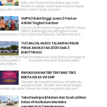
Dilla, S.Pd. Pemerhati Pendidikan dan Anak
Berikut ini adalah contoh soal untuk persiapan
ujian akhir semester 2 kelas 7 pada mata pel...
SMPN 2 Bukittinggi Juara 2 Pantun
ASEAN Tingkat Sumbar
Dari Ranah Minang ke Panggung ASEAN: Cahaya
SMPN 2 Bukittinggi yang Menggema Lewat
Pantun Jumat, 3 April 2026 Aula Gubernur Sumatera Barat d...
TUO BALUN, MUDO TALAMPAU REUNI
PERAK ANGKATAN 2000 SMA 3
BUKITTINGGI
Dilla, S.Pd. Pemerhati Pendidikan dan Anak Simfoni Nostalgia di
Gerbang SMA 3 Dua puluh lima tahun bukanlah waktu
yang singkat....
RINGKASAN MATERI TENTANG TEKS
BERITA KELAS VIII SMP
“Semakin aku banyak membaca, semakin aku
banyak berpikir; semakin aku banyak belajar,
semakin aku sadar, bahwa aku tidak mengetahui apa pun”...
Teks Deskripsi || Materi dan Soal Latihan
Kelas VII Kurikulum Merdeka
pendekatan Deeplearning