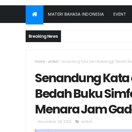
MATERI BAHASA INDONESIA
EVENT
Breaking News
Home
/
artikel
/
Senandung Kata dari Bukittinggi: Bedah 
Senandung Kata d
Bedah Buku Simf
Menara Jam Ga
November 28, 2025
artikel