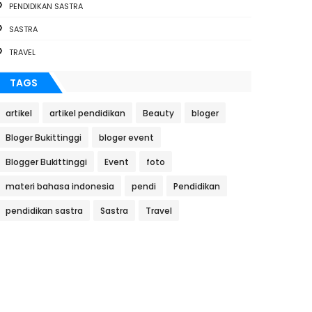
PENDIDIKAN SASTRA
SASTRA
TRAVEL
TAGS
artikel
artikel pendidikan
Beauty
bloger
Bloger Bukittinggi
bloger event
Blogger Bukittinggi
Event
foto
materi bahasa indonesia
pendi
Pendidikan
pendidikan sastra
Sastra
Travel