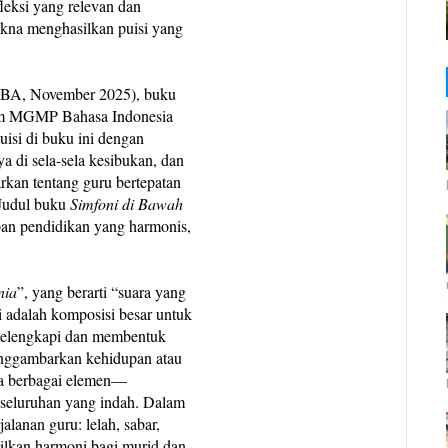
leksi yang relevan dan
akna menghasilkan puisi yang
RBA, November 2025), buku
alam MGMP Bahasa Indonesia
isi di buku ini dengan
a di sela-sela kesibukan, dan
rkan tentang guru bertepatan
Judul buku
Simfoni di Bawah
pan pendidikan yang harmonis,
nia
”, yang berarti “suara yang
i adalah komposisi besar untuk
g melengkapi dan membentuk
menggambarkan kehidupan atau
na berbagai elemen—
seluruhan yang indah. Dalam
lanan guru: lelah, sabar,
silkan harmoni bagi murid dan