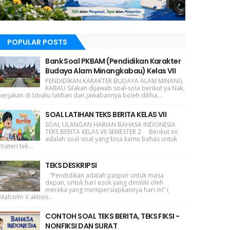
POPULAR POSTS
Bank Soal PKBAM (Pendidikan Karakter
Budaya Alam Minangkabau) Kelas VII
PENDIDIKAN KARAKTER BUDAYA ALAM MINANG
KABAU Silakan dijawab soal-sola berikut ya Nak,
kerjakan di bbuku latihan dan jawabannya boleh diliha...
SOAL LATIHAN TEKS BERITA KELAS VII
SOAL ULANGAN HARIAN BAHASA INDONESIA
TEKS BERITA KELAS VII SEMESTER 2 Berikut ini
adalah soal-soal yang bisa kamu bahas untuk
materi tek...
TEKS DESKRIPSI
“Pendidikan adalah paspor untuk masa
depan, untuk hari esok yang dimiliki oleh
mereka yang mempersiapkannya hari ini” (
Malcolm X aktivis...
CONTOH SOAL TEKS BERITA, TEKS FIKSI -
NONFIKSI DAN SURAT