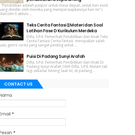
“Pendidikan adalah paspor untuk masa depan, untuk hari esok
yang dimiliki oleh mereka yang mempersiapkannya hari ini” (
Malcolm X aktivis ...
Teks Cerita Fantasi || Materi dan Soal
Latihan Fase D Kurikulum Merdeka
Dilla, S.Pd. Pemerhati Pendidikan dan Anak Teks
Cerita Fantasi Cerita fantasi merupakan salah
satu genre cerita yang sangat penting untuk ...
Puisi Di Padang Sunyi Arafah
Dilla, S.Pd. Pemerhati Pendidikan dan Anak Di
Padang Sunyi Arafah Oleh Dilla, S.Pd. Malam tak
lagi sekadar hening Saat ini, di padang...
CONTACT US
Nama
Email
*
Pesan
*