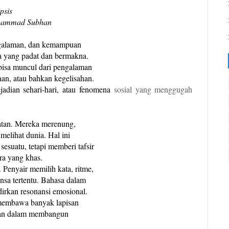
psis
hammad Subhan
engalaman, dan kemampuan
a yang padat dan bermakna.
g bisa muncul dari pengalaman
aan, atau bahkan kegelisahan.
ejadian sehari-hari, atau fenomena
sosial yang menggugah
matan. Mereka merenung,
elihat dunia. Hal ini
suatu, tetapi memberi tafsir
ra yang khas.
Penyair memilih kata, ritme,
nsa tertentu. Bahasa dalam
dirkan resonansi emosional.
 membawa banyak lapisan
ikan dalam membangun