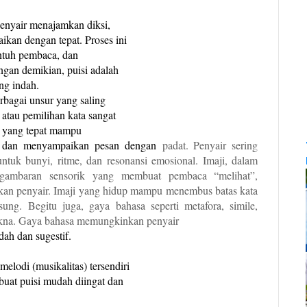
Penyair menajamkan diksi,
aikan dengan tepat. Proses ini
ntuh pembaca, dan
gan demikian, puisi adalah
ng indah.
erbagai unsur yang saling
 atau pemilihan kata sangat
 yang tepat mampu
i, dan menyampaikan pesan dengan
padat. Penyair sering
 untuk bunyi,
ritme, dan resonansi emosional.
Imaji, dalam
h gambaran sensorik yang
membuat pembaca “melihat”,
kan penyair. Imaji yang hidup mampu menembus batas kata
gsung.
Begitu juga, gaya bahasa seperti metafora, simile,
na. Gaya bahasa memungkinkan penyair
ah dan sugestif.
elodi (musikalitas) tersendiri
uat puisi mudah diingat dan