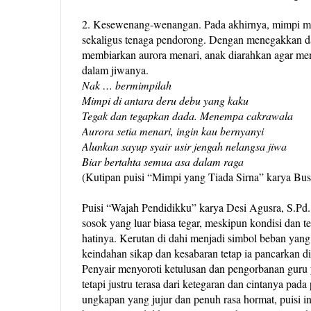
2. K
esewenang-wenangan. Pada akhirnya, mimpi me
sekaligus tenaga pendorong. Dengan menegakkan 
membiarkan aurora menari, anak diarahkan agar men
dalam jiwanya.
Nak … bermimpilah
Mimpi di antara deru debu yang kaku
Tegak dan tegapkan dada. Menempa cakrawala
Aurora setia menari, ingin kau bernyanyi
Alunkan sayup syair usir jengah nelangsa jiwa
Biar bertahta semua asa dalam raga
(Kutipan puisi “Mimpi yang Tiada Sirna” karya Busy
Puisi “Wajah Pendidikku” karya Desi Agusra, S.Pd
sosok yang luar biasa tegar, meskipun kondisi dan 
hatinya. Kerutan di dahi menjadi simbol beban yang
keindahan sikap dan kesabaran tetap ia pancarkan 
Penyair menyoroti ketulusan dan pengorbanan guru 
tetapi justru terasa dari ketegaran dan cintanya pa
ungkapan yang jujur dan penuh rasa hormat, puisi i