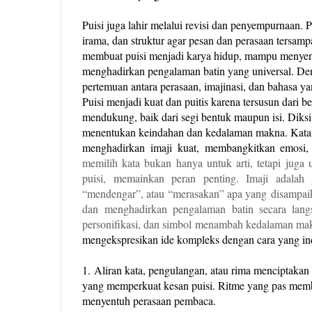
Puisi juga lahir melalui revisi dan penyempurnaan. 
irama, dan struktur agar pesan dan perasaan tersamp
membuat puisi menjadi karya hidup, mampu menye
menghadirkan pengalaman batin yang universal. Den
pertemuan antara perasaan, imajinasi, dan bahasa ya
Puisi menjadi kuat dan puitis karena tersusun dari b
mendukung, baik dari segi bentuk maupun isi. Diksi
menentukan keindahan dan kedalaman makna. Kata
menghadirkan imaji kuat, membangkitkan emos
memilih kata bukan hanya untuk arti, tetapi juga
puisi, memainkan peran penting. Imaji adala
“mendengar”, atau “merasakan” apa yang
disampai
dan
menghadirkan pengalaman batin secara lan
personifikasi, dan simbol
menambah kedalaman mak
mengekspresikan ide kompleks dengan cara yang ind
1.
Aliran kata, pengulangan, atau rima menciptakan m
yang memperkuat kesan puisi. Ritme yang pas memb
menyentuh perasaan pembaca.