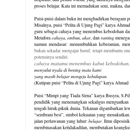
proses belajar. Kata ini memadukan seni, makna, dan
Puisi-puisi dalam buku ini menghadirkan beragam pe
Misalnya, puisi “Pelita di Ujung Pagi” karya Ahmad
guru sebagai cahaya yang menembus kebodohan da
Metafora
cahaya, embun, akar
, dan
ranting
menegas
namun mendasar: menumbuhkan keberanian, men
bukan sekadar mengajar huruf, tetapi membantu m
potensinya sendiri.
cahaya matamu menembus kabut kebodohan,
menyulut nyala di bening mata kami
yang masih belajar mengeja kehidupan.
(Kutipan puisi “Pelita di Ujung Pagi” karya Ahmad A
Puisi “Mimpi yang Tiada Sirna” karya Busyra, S.Pd
pendidik yang menenangkan sekaligus menguatkan a
tengah hiruk-pikuk dunia. Tekanan digambarkan lew
“sembrani besi”, simbol kekuatan yang menakutka
jalan perlawanan yang luhur:
belajar
. Ilmu diposisi
membinasakan ketidakadilan, membutakan keangk