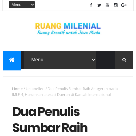
Home
/
Unlabelled
/
Dua Penulis Sumbar Raih Anugerah pada
IMLF-4, Harumkan Literasi Daerah di Kancah Internasional
Dua Penulis
Sumbar Raih