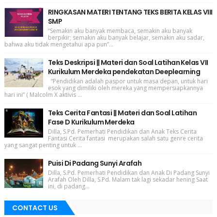
RINGKASAN MATERI TENTANG TEKS BERITA KELAS VIII
SMP
“Semakin aku banyak membaca, semakin aku banyak
berpikir; semakin aku banyak belajar, semakin aku sadar,
bahwa aku tidak mengetahui apa pun”...
Teks Deskripsi || Materi dan Soal Latihan Kelas VII
Kurikulum Merdeka pendekatan Deeplearning
“Pendidikan adalah paspor untuk masa depan, untuk hari
esok yang dimiliki oleh mereka yang mempersiapkannya
hari ini” ( Malcolm X aktivis ...
Teks Cerita Fantasi || Materi dan Soal Latihan
Fase D Kurikulum Merdeka
Dilla, S.Pd. Pemerhati Pendidikan dan Anak Teks Cerita
Fantasi Cerita fantasi merupakan salah satu genre cerita
yang sangat penting untuk ...
Puisi Di Padang Sunyi Arafah
Dilla, S.Pd. Pemerhati Pendidikan dan Anak Di Padang Sunyi
Arafah Oleh Dilla, S.Pd. Malam tak lagi sekadar hening Saat
ini, di padang...
CONTACT US