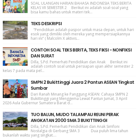
SOAL ULANGAN HARIAN BAHASA INDONESIA TEKS BERITA
KELAS VII SEMESTER 2 Berikut ini adalah soal-soal yang
bisa kamu bahas untuk materi tek...
TEKS DESKRIPSI
“Pendidikan adalah paspor untuk masa depan, untuk hari
esok yang dimiliki oleh mereka yang mempersiapkannya
hari ini” ( Malcolm X aktivis...
CONTOH SOAL TEKS BERITA, TEKS FIKSI - NONFIKSI
DAN SURAT
Dilla, S.Pd. Pemerhati Pendidikan dan Anak Berikut ini
adalah contoh soal untuk persiapan ujian akhir semester 2
kelas 7 pada mata pel...
SMPN 2 Bukittinggi Juara 2 Pantun ASEAN Tingkat
Sumbar
Dari Ranah Minang ke Panggung ASEAN: Cahaya SMPN 2
Bukittinggi yang Menggema Lewat Pantun Jumat, 3 April
2026 Aula Gubernur Sumatera Barat d...
TUO BALUN, MUDO TALAMPAU REUNI PERAK
ANGKATAN 2000 SMA 3 BUKITTINGGI
Dilla, S.Pd. Pemerhati Pendidikan dan Anak Simfoni
Nostalgia di Gerbang SMA 3 Dua puluh lima tahun
bukanlah waktu yang singkat....