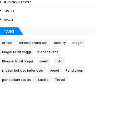
PENDIDIKAN SASTRA
SASTRA
TRAVEL
TAGS
artikel
artikel pendidikan
Beauty
bloger
Bloger Bukittinggi
bloger event
Blogger Bukittinggi
Event
foto
materi bahasa indonesia
pendi
Pendidikan
pendidikan sastra
Sastra
Travel