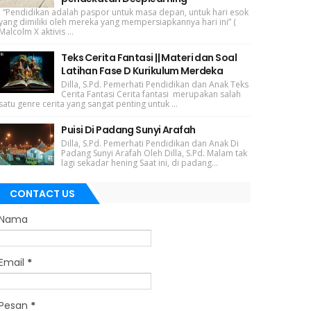
“Pendidikan adalah paspor untuk masa depan, untuk hari esok
yang dimiliki oleh mereka yang mempersiapkannya hari ini” (
Malcolm X aktivis ...
Teks Cerita Fantasi || Materi dan Soal
Latihan Fase D Kurikulum Merdeka
Dilla, S.Pd. Pemerhati Pendidikan dan Anak Teks
Cerita Fantasi Cerita fantasi merupakan salah
satu genre cerita yang sangat penting untuk ...
Puisi Di Padang Sunyi Arafah
Dilla, S.Pd. Pemerhati Pendidikan dan Anak Di
Padang Sunyi Arafah Oleh Dilla, S.Pd. Malam tak
lagi sekadar hening Saat ini, di padang...
CONTACT US
Nama
Email
*
Pesan
*