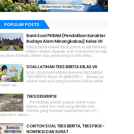
POPULAR POSTS
Bank Soal PKBAM (Pendidikan Karakter
Budaya Alam Minangkabau) Kelas VII
PENDIDIKAN KARAKTER BUDAYA ALAM MINANG
KABAU Silakan dijawab soal-sola berikut ya Nak,
kerjakan di bbuku latihan dan jawabannya boleh diliha...
SOAL LATIHAN TEKS BERITA KELAS VII
SOAL ULANGAN HARIAN BAHASA INDONESIA
TEKS BERITA KELAS VII SEMESTER 2 Berikut ini
adalah soal-soal yang bisa kamu bahas untuk
materi tek...
TEKS DESKRIPSI
“Pendidikan adalah paspor untuk masa
depan, untuk hari esok yang dimiliki oleh
mereka yang mempersiapkannya hari ini” (
Malcolm X aktivis...
CONTOH SOAL TEKS BERITA, TEKS FIKSI -
NONFIKSI DAN SURAT