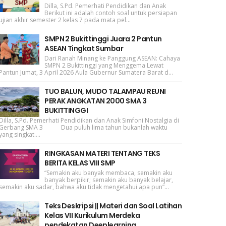
Dilla, S.Pd. Pemerhati Pendidikan dan Anak
Berikut ini adalah contoh soal untuk persiapan
ujian akhir semester 2 kelas 7 pada mata pel...
SMPN 2 Bukittinggi Juara 2 Pantun
ASEAN Tingkat Sumbar
Dari Ranah Minang ke Panggung ASEAN: Cahaya
SMPN 2 Bukittinggi yang Menggema Lewat
Pantun Jumat, 3 April 2026 Aula Gubernur Sumatera Barat d...
TUO BALUN, MUDO TALAMPAU REUNI
PERAK ANGKATAN 2000 SMA 3
BUKITTINGGI
Dilla, S.Pd. Pemerhati Pendidikan dan Anak Simfoni Nostalgia di
Gerbang SMA 3 Dua puluh lima tahun bukanlah waktu
yang singkat....
RINGKASAN MATERI TENTANG TEKS
BERITA KELAS VIII SMP
“Semakin aku banyak membaca, semakin aku
banyak berpikir; semakin aku banyak belajar,
semakin aku sadar, bahwa aku tidak mengetahui apa pun”...
Teks Deskripsi || Materi dan Soal Latihan
Kelas VII Kurikulum Merdeka
pendekatan Deeplearning