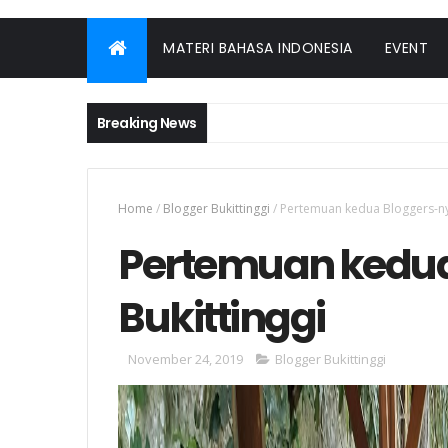
MATERI BAHASA INDONESIA
EVENT
Breaking News
Home
/
Blogger Bukittinggi
/
Pertemuan kedua Bloggers-nya
Pertemuan kedua
Bukittinggi
November 24, 2019
Blogger Bukittinggi