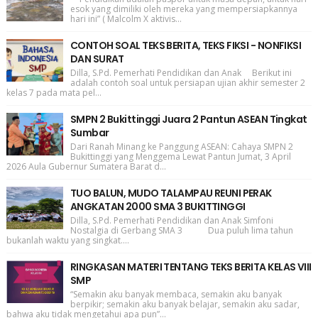
esok yang dimiliki oleh mereka yang mempersiapkannya
hari ini” ( Malcolm X aktivis...
CONTOH SOAL TEKS BERITA, TEKS FIKSI - NONFIKSI
DAN SURAT
Dilla, S.Pd. Pemerhati Pendidikan dan Anak Berikut ini
adalah contoh soal untuk persiapan ujian akhir semester 2
kelas 7 pada mata pel...
SMPN 2 Bukittinggi Juara 2 Pantun ASEAN Tingkat
Sumbar
Dari Ranah Minang ke Panggung ASEAN: Cahaya SMPN 2
Bukittinggi yang Menggema Lewat Pantun Jumat, 3 April
2026 Aula Gubernur Sumatera Barat d...
TUO BALUN, MUDO TALAMPAU REUNI PERAK
ANGKATAN 2000 SMA 3 BUKITTINGGI
Dilla, S.Pd. Pemerhati Pendidikan dan Anak Simfoni
Nostalgia di Gerbang SMA 3 Dua puluh lima tahun
bukanlah waktu yang singkat....
RINGKASAN MATERI TENTANG TEKS BERITA KELAS VIII
SMP
“Semakin aku banyak membaca, semakin aku banyak
berpikir; semakin aku banyak belajar, semakin aku sadar,
bahwa aku tidak mengetahui apa pun”...