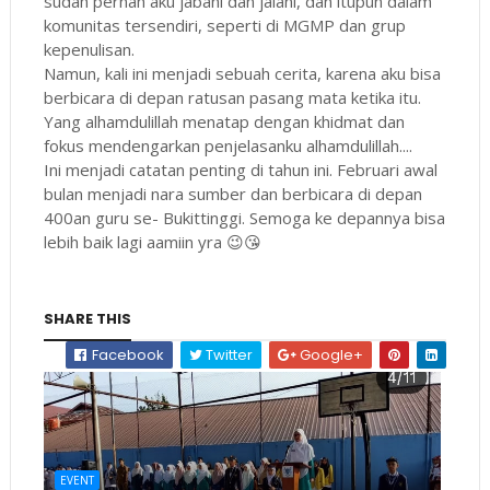
sudah pernah aku jabani dan jalani, dan itupun dalam
komunitas tersendiri, seperti di MGMP dan grup
kepenulisan.
Namun, kali ini menjadi sebuah cerita, karena aku bisa
berbicara di depan ratusan pasang mata ketika itu.
Yang alhamdulillah menatap dengan khidmat dan
fokus mendengarkan penjelasanku alhamdulillah....
Ini menjadi catatan penting di tahun ini. Februari awal
bulan menjadi nara sumber dan berbicara di depan
400an guru se- Bukittinggi. Semoga ke depannya bisa
lebih baik lagi aamiin yra 😉😘
SHARE THIS
Facebook
Twitter
Google+
EVENT