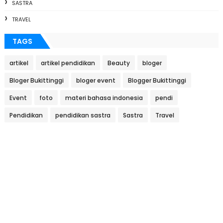
SASTRA
TRAVEL
TAGS
artikel
artikel pendidikan
Beauty
bloger
Bloger Bukittinggi
bloger event
Blogger Bukittinggi
Event
foto
materi bahasa indonesia
pendi
Pendidikan
pendidikan sastra
Sastra
Travel