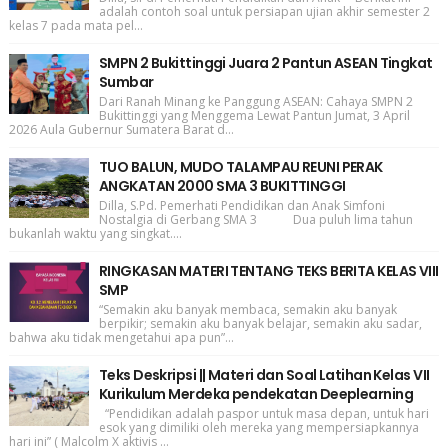
adalah contoh soal untuk persiapan ujian akhir semester 2
kelas 7 pada mata pel...
SMPN 2 Bukittinggi Juara 2 Pantun ASEAN Tingkat
Sumbar
Dari Ranah Minang ke Panggung ASEAN: Cahaya SMPN 2
Bukittinggi yang Menggema Lewat Pantun Jumat, 3 April
2026 Aula Gubernur Sumatera Barat d...
TUO BALUN, MUDO TALAMPAU REUNI PERAK
ANGKATAN 2000 SMA 3 BUKITTINGGI
Dilla, S.Pd. Pemerhati Pendidikan dan Anak Simfoni
Nostalgia di Gerbang SMA 3 Dua puluh lima tahun
bukanlah waktu yang singkat....
RINGKASAN MATERI TENTANG TEKS BERITA KELAS VIII
SMP
“Semakin aku banyak membaca, semakin aku banyak
berpikir; semakin aku banyak belajar, semakin aku sadar,
bahwa aku tidak mengetahui apa pun”...
Teks Deskripsi || Materi dan Soal Latihan Kelas VII
Kurikulum Merdeka pendekatan Deeplearning
“Pendidikan adalah paspor untuk masa depan, untuk hari
esok yang dimiliki oleh mereka yang mempersiapkannya
hari ini” ( Malcolm X aktivis ...