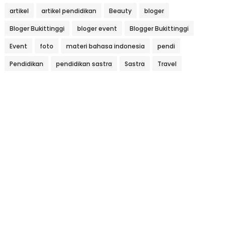
artikel
artikel pendidikan
Beauty
bloger
Bloger Bukittinggi
bloger event
Blogger Bukittinggi
Event
foto
materi bahasa indonesia
pendi
Pendidikan
pendidikan sastra
Sastra
Travel