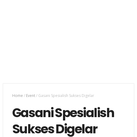
Home
/
Event
/
Gasani Spesialish Sukses Digelar
Gasani Spesialish
Sukses Digelar