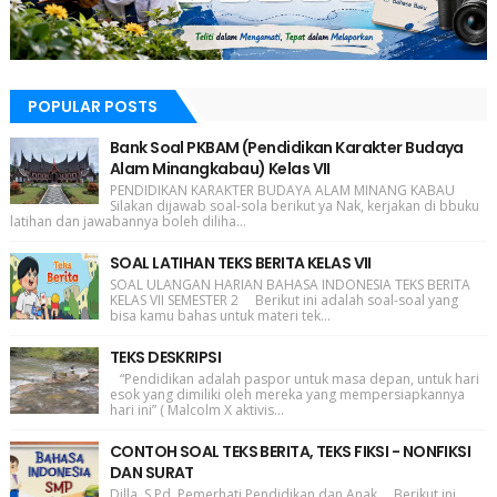
POPULAR POSTS
Bank Soal PKBAM (Pendidikan Karakter Budaya
Alam Minangkabau) Kelas VII
PENDIDIKAN KARAKTER BUDAYA ALAM MINANG KABAU
Silakan dijawab soal-sola berikut ya Nak, kerjakan di bbuku
latihan dan jawabannya boleh diliha...
SOAL LATIHAN TEKS BERITA KELAS VII
SOAL ULANGAN HARIAN BAHASA INDONESIA TEKS BERITA
KELAS VII SEMESTER 2 Berikut ini adalah soal-soal yang
bisa kamu bahas untuk materi tek...
TEKS DESKRIPSI
“Pendidikan adalah paspor untuk masa depan, untuk hari
esok yang dimiliki oleh mereka yang mempersiapkannya
hari ini” ( Malcolm X aktivis...
CONTOH SOAL TEKS BERITA, TEKS FIKSI - NONFIKSI
DAN SURAT
Dilla, S.Pd. Pemerhati Pendidikan dan Anak Berikut ini