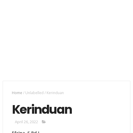
Home
/
Unlabelled
/
Kerinduan
Kerinduan
April 26, 2022
Efrina, S.Pd.I