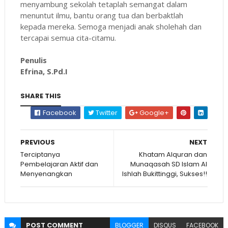
menyambung sekolah tetaplah semangat dalam
menuntut ilmu, bantu orang tua dan berbaktlah
kepada mereka. Semoga menjadi anak sholehah dan
tercapai semua cita-citamu.
Penulis
Efrina, S.Pd.I
SHARE THIS
Facebook
Twitter
Google+
PREVIOUS
NEXT
Terciptanya
Khatam Alquran dan
Pembelajaran Aktif dan
Munaqasah SD Islam Al
Menyenangkan
Ishlah Bukittinggi, Sukses!!
POST
COMMENT
BLOGGER
DISQUS
FACEBOOK