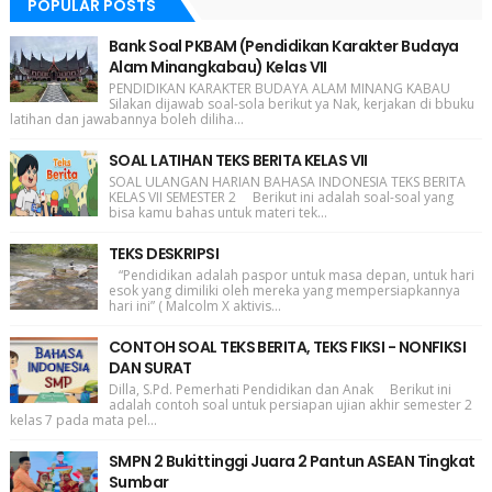
POPULAR POSTS
Bank Soal PKBAM (Pendidikan Karakter Budaya
Alam Minangkabau) Kelas VII
PENDIDIKAN KARAKTER BUDAYA ALAM MINANG KABAU
Silakan dijawab soal-sola berikut ya Nak, kerjakan di bbuku
latihan dan jawabannya boleh diliha...
SOAL LATIHAN TEKS BERITA KELAS VII
SOAL ULANGAN HARIAN BAHASA INDONESIA TEKS BERITA
KELAS VII SEMESTER 2 Berikut ini adalah soal-soal yang
bisa kamu bahas untuk materi tek...
TEKS DESKRIPSI
“Pendidikan adalah paspor untuk masa depan, untuk hari
esok yang dimiliki oleh mereka yang mempersiapkannya
hari ini” ( Malcolm X aktivis...
CONTOH SOAL TEKS BERITA, TEKS FIKSI - NONFIKSI
DAN SURAT
Dilla, S.Pd. Pemerhati Pendidikan dan Anak Berikut ini
adalah contoh soal untuk persiapan ujian akhir semester 2
kelas 7 pada mata pel...
SMPN 2 Bukittinggi Juara 2 Pantun ASEAN Tingkat
Sumbar