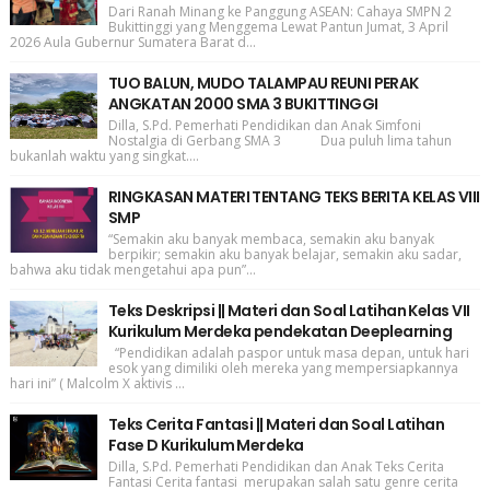
Dari Ranah Minang ke Panggung ASEAN: Cahaya SMPN 2
Bukittinggi yang Menggema Lewat Pantun Jumat, 3 April
2026 Aula Gubernur Sumatera Barat d...
TUO BALUN, MUDO TALAMPAU REUNI PERAK
ANGKATAN 2000 SMA 3 BUKITTINGGI
Dilla, S.Pd. Pemerhati Pendidikan dan Anak Simfoni
Nostalgia di Gerbang SMA 3 Dua puluh lima tahun
bukanlah waktu yang singkat....
RINGKASAN MATERI TENTANG TEKS BERITA KELAS VIII
SMP
“Semakin aku banyak membaca, semakin aku banyak
berpikir; semakin aku banyak belajar, semakin aku sadar,
bahwa aku tidak mengetahui apa pun”...
Teks Deskripsi || Materi dan Soal Latihan Kelas VII
Kurikulum Merdeka pendekatan Deeplearning
“Pendidikan adalah paspor untuk masa depan, untuk hari
esok yang dimiliki oleh mereka yang mempersiapkannya
hari ini” ( Malcolm X aktivis ...
Teks Cerita Fantasi || Materi dan Soal Latihan
Fase D Kurikulum Merdeka
Dilla, S.Pd. Pemerhati Pendidikan dan Anak Teks Cerita
Fantasi Cerita fantasi merupakan salah satu genre cerita