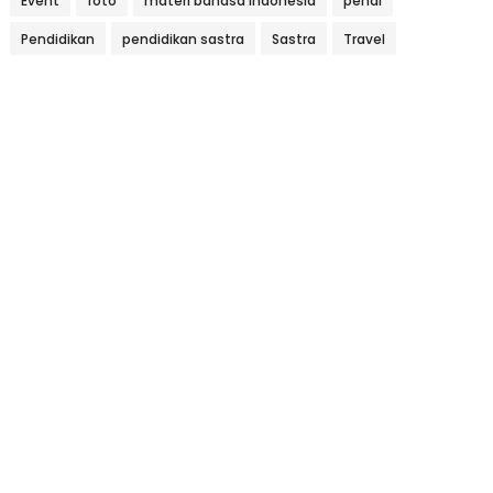
Event
foto
materi bahasa indonesia
pendi
Pendidikan
pendidikan sastra
Sastra
Travel