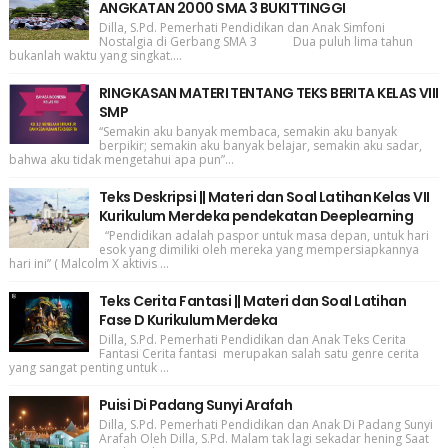
ANGKATAN 2000 SMA 3 BUKITTINGGI
Dilla, S.Pd. Pemerhati Pendidikan dan Anak Simfoni
Nostalgia di Gerbang SMA 3 Dua puluh lima tahun
bukanlah waktu yang singkat....
RINGKASAN MATERI TENTANG TEKS BERITA KELAS VIII
SMP
“Semakin aku banyak membaca, semakin aku banyak
berpikir; semakin aku banyak belajar, semakin aku sadar,
bahwa aku tidak mengetahui apa pun”...
Teks Deskripsi || Materi dan Soal Latihan Kelas VII
Kurikulum Merdeka pendekatan Deeplearning
“Pendidikan adalah paspor untuk masa depan, untuk hari
esok yang dimiliki oleh mereka yang mempersiapkannya
hari ini” ( Malcolm X aktivis ...
Teks Cerita Fantasi || Materi dan Soal Latihan
Fase D Kurikulum Merdeka
Dilla, S.Pd. Pemerhati Pendidikan dan Anak Teks Cerita
Fantasi Cerita fantasi merupakan salah satu genre cerita
yang sangat penting untuk ...
Puisi Di Padang Sunyi Arafah
Dilla, S.Pd. Pemerhati Pendidikan dan Anak Di Padang Sunyi
Arafah Oleh Dilla, S.Pd. Malam tak lagi sekadar hening Saat