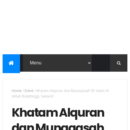
Home
/
Event
/
Khatam Alquran dan Munaqasah SD Islam Al
Ishlah Bukittinggi, Sukses!!
Khatam Alquran
dan Munaqasah