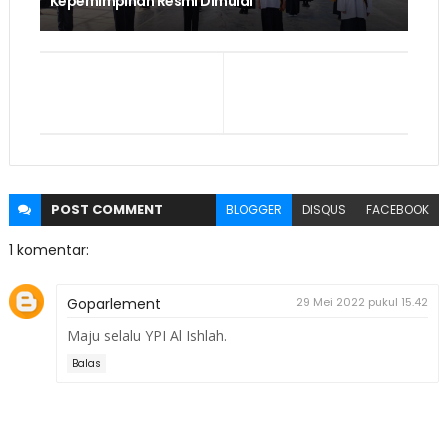
Kepemimpinan Resmi Dimulai
POST
COMMENT
BLOGGER
DISQUS
FACEBOOK
1 komentar:
Goparlement
29 Mei 2022 pukul 15.42
Maju selalu YPI Al Ishlah.
Balas