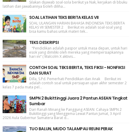
Silakan dijawab soal-sola berikut ya Nak, kerjakan di bbuku
latihan dan jawabannya boleh diliha...
SOAL LATIHAN TEKS BERITA KELAS VII
SOAL ULANGAN HARIAN BAHASA INDONESIA TEKS BERITA
KELAS VII SEMESTER 2 Berikut ini adalah soal-soal yang
bisa kamu bahas untuk materi tek...
TEKS DESKRIPSI
“Pendidikan adalah paspor untuk masa depan, untuk hari
esok yang dimiliki oleh mereka yang mempersiapkannya
hari ini” ( Malcolm X aktivis...
CONTOH SOAL TEKS BERITA, TEKS FIKSI - NONFIKSI
DAN SURAT
Dilla, S.Pd. Pemerhati Pendidikan dan Anak Berikut ini
adalah contoh soal untuk persiapan ujian akhir semester 2
kelas 7 pada mata pel...
SMPN 2 Bukittinggi Juara 2 Pantun ASEAN Tingkat
Sumbar
Dari Ranah Minang ke Panggung ASEAN: Cahaya SMPN 2
Bukittinggi yang Menggema Lewat Pantun Jumat, 3 April
2026 Aula Gubernur Sumatera Barat d...
TUO BALUN, MUDO TALAMPAU REUNI PERAK