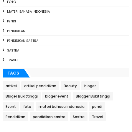
FOTO
MATERI BAHASA INDONESIA
PENDI
PENDIDIKAN
PENDIDIKAN SASTRA
SASTRA
TRAVEL
TAGS
artikel
artikel pendidikan
Beauty
bloger
Bloger Bukittinggi
bloger event
Blogger Bukittinggi
Event
foto
materi bahasa indonesia
pendi
Pendidikan
pendidikan sastra
Sastra
Travel