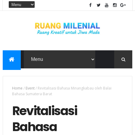
Home
/
Event
/
Revitalisasi Bahasa Minangkabau oleh Balai
Bahasa Sumatera Barat
Revitalisasi
Bahasa