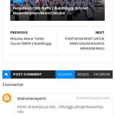
EVENT
Pelantikan OSIS SMPN 2 Bukittinggi: Estafet
Kepemimpinan Resmi Dimulai
PREVIOUS
NEXT
Wisuda Akbar Tahfiz
PANTUN NASIHAT UNTUK
Quran SMPN 2 Bukittinggi
ANAK DALAM BAHASA
MINANGKABAU
POST
COMMENT
BLOGGER
DISQUS
FACEBOOK
2 komentar:
Welnarisnayenti
15 Mei 2024 pukul 23.53
Keren acaranya ya ndo... Ditunggu pengimbasannya
ndo