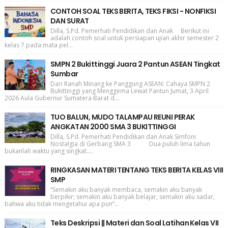
CONTOH SOAL TEKS BERITA, TEKS FIKSI - NONFIKSI
DAN SURAT
Dilla, S.Pd. Pemerhati Pendidikan dan Anak Berikut ini
adalah contoh soal untuk persiapan ujian akhir semester 2
kelas 7 pada mata pel...
SMPN 2 Bukittinggi Juara 2 Pantun ASEAN Tingkat
Sumbar
Dari Ranah Minang ke Panggung ASEAN: Cahaya SMPN 2
Bukittinggi yang Menggema Lewat Pantun Jumat, 3 April
2026 Aula Gubernur Sumatera Barat d...
TUO BALUN, MUDO TALAMPAU REUNI PERAK
ANGKATAN 2000 SMA 3 BUKITTINGGI
Dilla, S.Pd. Pemerhati Pendidikan dan Anak Simfoni
Nostalgia di Gerbang SMA 3 Dua puluh lima tahun
bukanlah waktu yang singkat....
RINGKASAN MATERI TENTANG TEKS BERITA KELAS VIII
SMP
“Semakin aku banyak membaca, semakin aku banyak
berpikir; semakin aku banyak belajar, semakin aku sadar,
bahwa aku tidak mengetahui apa pun”...
Teks Deskripsi || Materi dan Soal Latihan Kelas VII