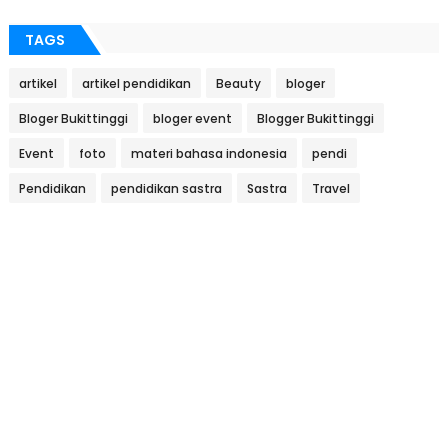
TAGS
artikel
artikel pendidikan
Beauty
bloger
Bloger Bukittinggi
bloger event
Blogger Bukittinggi
Event
foto
materi bahasa indonesia
pendi
Pendidikan
pendidikan sastra
Sastra
Travel