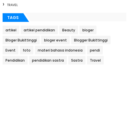
TRAVEL
TAGS
artikel
artikel pendidikan
Beauty
bloger
Bloger Bukittinggi
bloger event
Blogger Bukittinggi
Event
foto
materi bahasa indonesia
pendi
Pendidikan
pendidikan sastra
Sastra
Travel