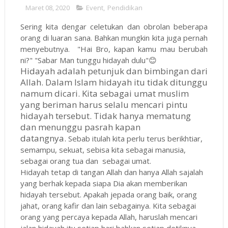
Maret 08, 2020
Event
,
Pendidikan
Sering kita dengar celetukan dan obrolan beberapa
orang di luaran sana. Bahkan mungkin kita juga pernah
menyebutnya. "Hai Bro, kapan kamu mau berubah
ni?" "Sabar Man tunggu hidayah dulu"😊
Hidayah adalah petunjuk dan bimbingan dari
Allah. Dalam Islam hidayah itu tidak ditunggu
namum dicari. Kita sebagai umat muslim
yang beriman harus selalu mencari pintu
hidayah tersebut. Tidak hanya mematung
dan menunggu pasrah kapan
datangnya.
Sebab itulah kita perlu terus berikhtiar,
semampu, sekuat, sebisa kita sebagai manusia,
sebagai orang tua dan sebagai umat.
Hidayah tetap di tangan Allah dan hanya Allah sajalah
yang berhak kepada siapa Dia akan memberikan
hidayah tersebut. Apakah jepada orang baik, orang
jahat, orang kafir dan lain sebagainya. Kita sebagai
orang yang percaya kepada Allah, haruslah mencari
jalan hidayah itu setiap hari bahkan setiap detiknya